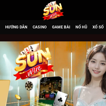
HƯỚNG DẪN
CASINO
GAME BÀI
NỔ HŨ
XỔ SỐ