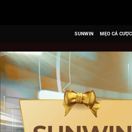
Bỏ
qua
nội
dung
SUNWIN
MẸO CÁ CƯỢC