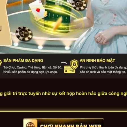
 trực tuyến nhờ sự kết hợp hoàn hảo giữa công nghệ hiện đạ