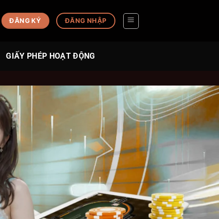
ĐĂNG KÝ
ĐĂNG NHẬP
GIẤY PHÉP HOẠT ĐỘNG