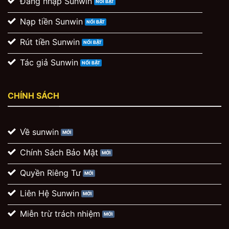
Đăng nhập Sunwin
Nạp tiền Sunwin
Rút tiền Sunwin
Tác giả Sunwin
CHÍNH SÁCH
Về sunwin
Chính Sách Bảo Mật
Quyền Riêng Tư
Liên Hệ Sunwin
Miễn trừ trách nhiệm