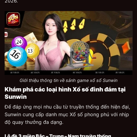
2026.
Giới thiệu thông tin về sảnh game xổ số Sunwin
Khám phá các loại hình Xổ số đình đám tại
Sunwin
Để đáp ứng mọi nhu cầu từ truyền thống đến hiện đại,
Sunwin cung cấp danh mục Xổ số phong phú với nhịp
độ quay thưởng đa dạng.
Lô đề 3 miền Bắc – Trung – Nam truyền thống