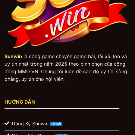
Sunwin
là cổng game chuyên game bài, tài xỉu lớn và
uy tín nhất trong năm 2025 theo bình chọn của cộng
đồng MMO VN. Chúng tôi luôn đề cao độ uy tín, sòng
phẳng, uy tín cho hội viên.
HƯỚNG DẪN
Đăng Ký Sunwin