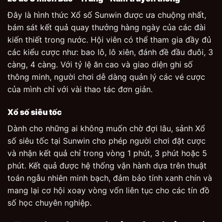
Đây là hình thức Xổ số Sunwin được ưa chuộng nhất,
bám sát kết quả quay thưởng hàng ngày của các đài
kiến thiết trong nước. Hội viên có thể tham gia đầy đủ
các kiểu cược như: bao lô, lô xiên, đánh đề đầu đuôi, 3
càng, 4 càng. Với tỷ lệ ăn cao và giao diện ghi số
thông minh, người chơi dễ dàng quản lý các vé cược
của mình chỉ với vài thao tác đơn giản.
Xổ số siêu tốc
Dành cho những ai không muốn chờ đợi lâu, sảnh Xổ
số siêu tốc tại Sunwin cho phép người chơi đặt cược
và nhận kết quả chỉ trong vòng 1 phút, 3 phút hoặc 5
phút. Kết quả được hệ thống vận hành dựa trên thuật
toán ngẫu nhiên minh bạch, đảm bảo tính xanh chín và
mang lại cơ hội xoay vòng vốn liên tục cho các tín đồ
số học chuyên nghiệp.