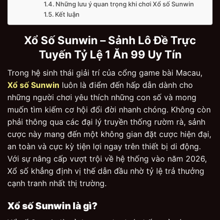
Những lưu ý quan trọng khi chơi Xổ số Sunwin
Kết luận
Xổ Số Sunwin – Sảnh Lô Đề Trực
Tuyến Tỷ Lệ 1 Ăn 99 Uy Tín
Trong hệ sinh thái giải trí của cổng game bài Macau,
Xổ số Sunwin
luôn là điểm đến hấp dẫn dành cho
những người chơi yêu thích những con số và mong
muốn tìm kiếm cơ hội đổi đời nhanh chóng. Không còn
phải thông qua các đại lý truyền thống rườm rà, sảnh
cược này mang đến một không gian đặt cược hiện đại,
an toàn và cực kỳ tiện lợi ngay trên thiết bị di động.
Với sự nâng cấp vượt trội về hệ thống vào năm 2026,
Xổ số khẳng định vị thế dẫn đầu nhờ tỷ lệ trả thưởng
cạnh tranh nhất thị trường.
Xổ số Sunwin là gì?