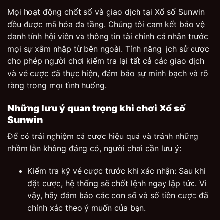
Mọi hoạt động chốt số và giao dịch tại Xổ số Sunwin
đều được mã hóa đa tầng. Chúng tôi cam kết bảo vệ
danh tính hội viên và thông tin tài chính cá nhân trước
mọi sự xâm nhập từ bên ngoài. Tính năng lịch sử cược
cho phép người chơi kiểm tra lại tất cả các giao dịch
và vé cược đã thực hiện, đảm bảo sự minh bạch và rõ
ràng trong mọi tình huống.
Những lưu ý quan trọng khi chơi Xổ số
Sunwin
Để có trải nghiệm cá cược hiệu quả và tránh những
nhầm lẫn không đáng có, người chơi cần lưu ý:
Kiểm tra kỹ vé cược trước khi xác nhận: Sau khi
đặt cược, hệ thống sẽ chốt lệnh ngay lập tức. Vì
vậy, hãy đảm bảo các con số và số tiền cược đã
chính xác theo ý muốn của bạn.