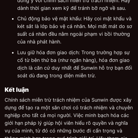
đồng ý với chính sách miễn trừ trách nhiệm. Hãy
dành thời gian xem kỹ để tránh bỡ ngỡ về sau.
Chủ động bảo vệ mật khẩu: Hãy coi mật khẩu và
két sắt là lớp bảo vệ cá nhân. Mọi mất mát do sơ
suất cá nhân đều nằm ngoài phạm vi bồi thường
của nhà phát hành.
Lưu giữ hóa đơn giao dịch: Trong trường hợp sự
cố từ bên thứ ba (như ngân hàng), hóa đơn giao
dịch là căn cứ duy nhất để Sunwin hỗ trợ bạn đối
soát dù đang trong diện miễn trừ.
Kết luận
Chính sách miễn trừ trách nhiệm của Sunwin được xây
dựng để tạo ra một sân chơi có trách nhiệm và chuyên
nghiệp cho tất cả mọi người. Việc minh bạch hóa các
giới hạn pháp lý giúp hội viên hiểu rõ quyền và nghĩa
vụ của mình, từ đó có những bước đi cẩn trọng và