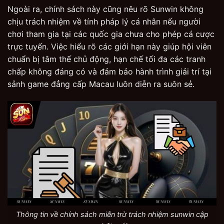
Ngoài ra, chính sách này cũng nêu rõ Sunwin không
chịu trách nhiệm về tính pháp lý cá nhân nếu người
chơi tham gia tại các quốc gia chưa cho phép cá cược
trực tuyến. Việc hiểu rõ các giới hạn này giúp hội viên
chuẩn bị tâm thế chủ động, hạn chế tối đa các tranh
chấp không đáng có và đảm bảo hành trình giải trí tại
sảnh game đẳng cấp Macau luôn diễn ra suôn sẻ.
Thông tin về chính sách miễn trừ trách nhiệm sunwin cập