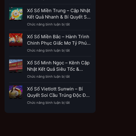
Mẹo
Bí
Xổ
Quay
Quyết
Số
Xổ Số Miền Trung – Cập Nhật
Hũ
Săn
Miền
Kết Quả Nhanh & Bí Quyết Soi
Đổi
Jackpot
Nam
Cầu
Đời
Và
–
ở
Chức năng bình luận bị tắt
Nhận
Cập
Xổ
Thưởng
Nhật
Số
Xổ Số Miền Bắc – Hành Trình
Khổng
Kết
Miền
Chinh Phục Giấc Mơ Tỷ Phú
Lồ
Quả
Trung
2026
Nhanh
–
ở
Chức năng bình luận bị tắt
&
Cập
Xổ
Bí
Nhật
Số
Xổ Số Minh Ngọc – Kênh Cập
Quyết
Kết
Miền
Nhật Kết Quả Siêu Tốc &
Soi
Quả
Bắc
Chính Xác
Cầu
Nhanh
–
ở
Chức năng bình luận bị tắt
&
Hành
Xổ
Bí
Trình
Số
Xổ Số Vietlott Sunwin – Bí
Quyết
Chinh
Minh
Quyết Soi Cầu Trúng Độc Đắc
Soi
Phục
Ngọc
2026
Cầu
Giấc
–
ở
Chức năng bình luận bị tắt
Mơ
Kênh
Xổ
Tỷ
Cập
Số
Phú
Nhật
Vietlott
2026
Kết
Sunwin
Quả
–
Siêu
Bí