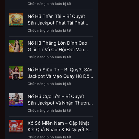
2026
ở
Chức năng bình luận bị tắt
Nổ
Hũ
Nổ Hũ Thần Tài – Bí Quyết
Jackpot
Săn Jackpot Phát Tài Phát
–
Lộc 2026
Bí
ở
Chức năng bình luận bị tắt
Quyết
Nổ
Săn
Hũ
Nổ Hũ Thắng Lớn Đỉnh Cao
Quỹ
Thần
Giải Trí Và Cơ Hội Đổi Vận
Thưởng
Tài
Tức Thì
Hàng
–
ở
Chức năng bình luận bị tắt
Tỷ
Bí
Nổ
Đồng
Quyết
Hũ
Nổ Hũ Siêu To – Bí Quyết Săn
2026
Săn
Thắng
Jackpot Và Mẹo Quay Hũ Đổi
Jackpot
Lớn
Đời
Phát
Đỉnh
ở
Chức năng bình luận bị tắt
Tài
Cao
Nổ
Phát
Giải
Hũ
Nổ Hũ Cực Lớn – Bí Quyết
Lộc
Trí
Siêu
Săn Jackpot Và Nhận Thưởng
2026
Và
To
Khổng Lồ
Cơ
–
ở
Chức năng bình luận bị tắt
Hội
Bí
Nổ
Đổi
Quyết
Hũ
Xổ Số Miền Nam – Cập Nhật
Vận
Săn
Cực
Kết Quả Nhanh & Bí Quyết Soi
Tức
Jackpot
Lớn
Cầu
Thì
Và
–
ở
Chức năng bình luận bị tắt