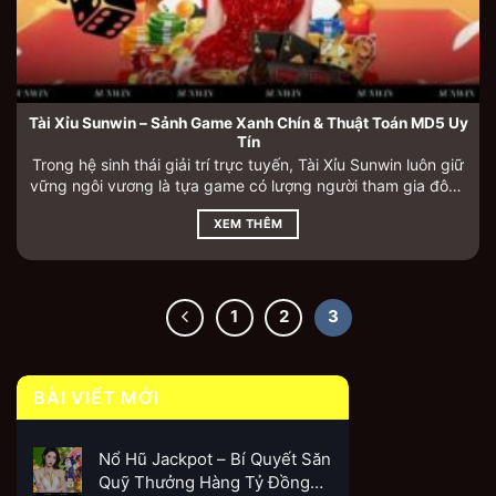
Tài Xỉu Sunwin – Sảnh Game Xanh Chín & Thuật Toán MD5 Uy
Tín
Trong hệ sinh thái giải trí trực tuyến, Tài Xỉu Sunwin luôn giữ
vững ngôi vương là tựa game có lượng người tham gia đông
đảo nhất. Không chỉ thu hút bởi giao diện đồ họa bắt mắt,
XEM THÊM
âm thanh sống động, sảnh game này còn khẳng định uy tín
tuyệt đối nhờ tính minh [...] [...]
1
2
3
BÀI VIẾT MỚI
Nổ Hũ Jackpot – Bí Quyết Săn
Quỹ Thưởng Hàng Tỷ Đồng