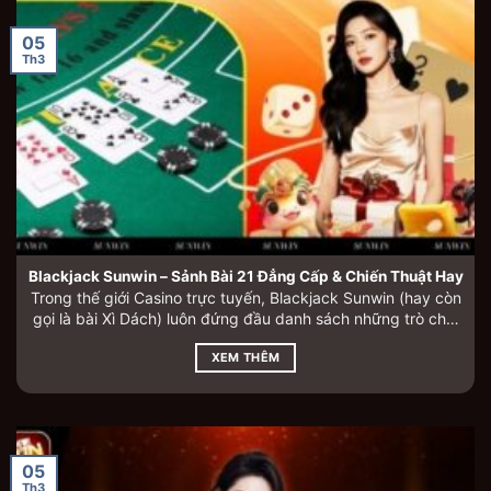
05
Th3
Blackjack Sunwin – Sảnh Bài 21 Đẳng Cấp & Chiến Thuật Hay
Trong thế giới Casino trực tuyến, Blackjack Sunwin (hay còn
gọi là bài Xì Dách) luôn đứng đầu danh sách những trò chơi
đòi hỏi sự kết hợp hoàn hảo giữa may mắn và kỹ năng phân
XEM THÊM
tích. Khác với các trò chơi thuần túy dựa vào vận may,
Blackjack cho phép người chơi trực [...] [...]
05
Th3