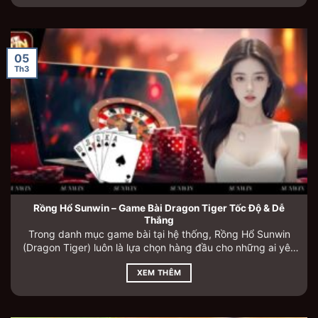
05
Th3
Rồng Hổ Sunwin – Game Bài Dragon Tiger Tốc Độ & Dễ
Thắng
Trong danh mục game bài tại hệ thống, Rồng Hổ Sunwin
(Dragon Tiger) luôn là lựa chọn hàng đầu cho những ai yêu
thích lối chơi “đánh nhanh thắng nhanh”. Với quy luật đơn
XEM THÊM
giản, không cầu kỳ nhưng lại mang đến tỷ lệ lợi nhuận cực
cao, sảnh cược này đã trở thành điểm [...] [...]