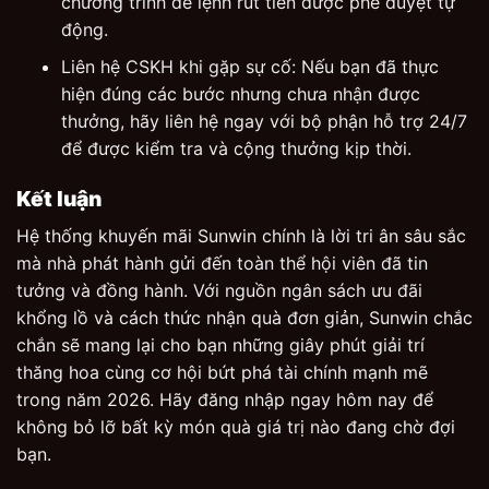
chương trình để lệnh rút tiền được phê duyệt tự
động.
Liên hệ CSKH khi gặp sự cố: Nếu bạn đã thực
hiện đúng các bước nhưng chưa nhận được
thưởng, hãy liên hệ ngay với bộ phận hỗ trợ 24/7
để được kiểm tra và cộng thưởng kịp thời.
Kết luận
Hệ thống khuyến mãi Sunwin chính là lời tri ân sâu sắc
mà nhà phát hành gửi đến toàn thể hội viên đã tin
tưởng và đồng hành. Với nguồn ngân sách ưu đãi
khổng lồ và cách thức nhận quà đơn giản, Sunwin chắc
chắn sẽ mang lại cho bạn những giây phút giải trí
thăng hoa cùng cơ hội bứt phá tài chính mạnh mẽ
trong năm 2026. Hãy đăng nhập ngay hôm nay để
không bỏ lỡ bất kỳ món quà giá trị nào đang chờ đợi
bạn.