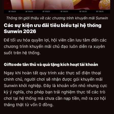
Thông tin giới thiệu về các chương trình khuyến mãi Sunwin
Các sự kiện ưu đãi tiêu biểu tại hệ thống
Sunwin 2026
Để tối ưu hóa quyền lợi, hội viên cần lưu tâm đến các
chương trình khuyến mãi chủ đạo luôn diễn ra xuyên
suốt trên hệ thống.
Giftcode tân thủ và quà tặng kích hoạt tài khoản
Ngay khi hoàn tất quy trình xác thực số điện thoại
chính chủ, người chơi sẽ nhận được gói khuyến mãi
Sunwin khởi nghiệp. Đây là khoản vốn nhỏ nhưng cực
kỳ ý nghĩa, cho phép bạn trải nghiệm thực tế các trò
chơi tại hệ thống mà chưa cần nạp tiền, mở ra cơ hội
thắng thật từ vốn 0 đồng.