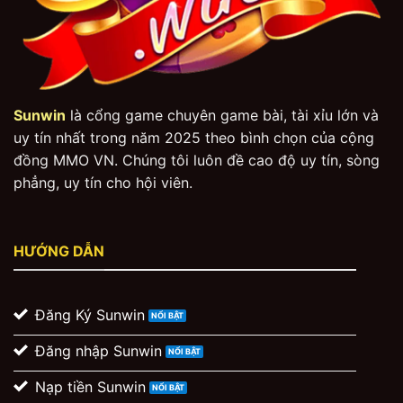
Sunwin
là cổng game chuyên game bài, tài xỉu lớn và
uy tín nhất trong năm 2025 theo bình chọn của cộng
đồng MMO VN. Chúng tôi luôn đề cao độ uy tín, sòng
phẳng, uy tín cho hội viên.
HƯỚNG DẪN
Đăng Ký Sunwin
Đăng nhập Sunwin
Nạp tiền Sunwin